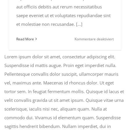
aut officiis debitis aut rerum necessitatibus
saepe eveniet ut et voluptates repudiandae sint
et molestiae non recusandae. [...]
für
Read More
Kommentare deaktiviert
Traveler’s
Checklist
Lorem ipsum dolor sit amet, consectetur adipiscing elit.
2015
Suspendisse id mattis augue. Proin eget imperdiet nulla.
Pellentesque convallis dolor suscipit, ullamcorper mauris
vel, maximus ante. Maecenas id rhoncus dolor. Ut eget
tortor sem. In feugiat fermentum mollis. Quisque id lacus et
velit convallis gravida ut sit amet ipsum. Quisque vitae urna
scelerisque, iaculis nisi nec, aliquam quam. Nulla at
commodo dui. Vivamus id elementum quam. Suspendisse
sagittis hendrerit bibendum. Nullam imperdiet, dui in