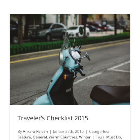
Traveler’s Checklist 2015
By
Ankara Reisen
|
Januar 27th, 2015
|
Categories:
Feature
,
General
,
Warm Countries
,
Winter
|
Tags:
Must Do
,